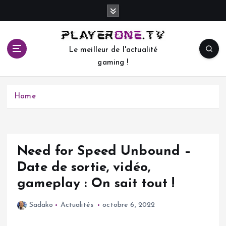
S
k
i
p
Le meilleur de l'actualité
t
gaming !
o
c
o
Home
n
t
e
n
t
Need for Speed Unbound –
Date de sortie, vidéo,
gameplay : On sait tout !
Sadako
Actualités
octobre 6, 2022