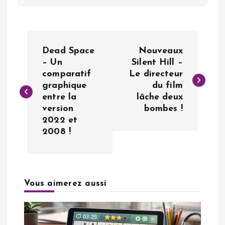
N
Dead Space
Nouveaux
a
– Un
Silent Hill –
comparatif
Le directeur
graphique
du film
v
entre la
lâche deux
version
bombes !
i
2022 et
2008 !
g
a
Vous aimerez aussi
t
i