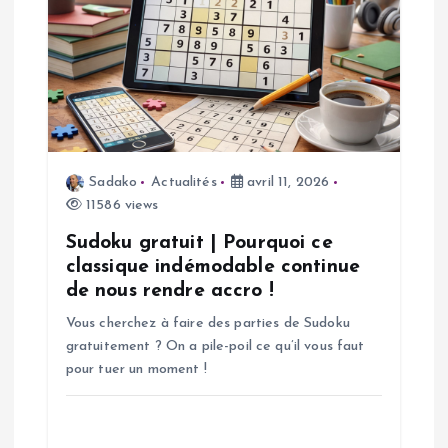
o
n
d
e
Sadako
Actualités
avril 11, 2026
11586 views
l
Sudoku gratuit | Pourquoi ce
’
classique indémodable continue
de nous rendre accro !
a
Vous cherchez à faire des parties de Sudoku
gratuitement ? On a pile-poil ce qu’il vous faut
r
pour tuer un moment !
t