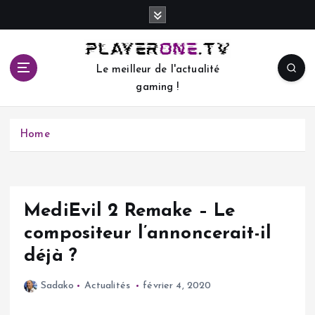
S
k
i
p
Le meilleur de l'actualité
t
gaming !
o
c
o
Home
n
t
e
n
t
MediEvil 2 Remake – Le
compositeur l’annoncerait-il
déjà ?
Sadako
Actualités
février 4, 2020