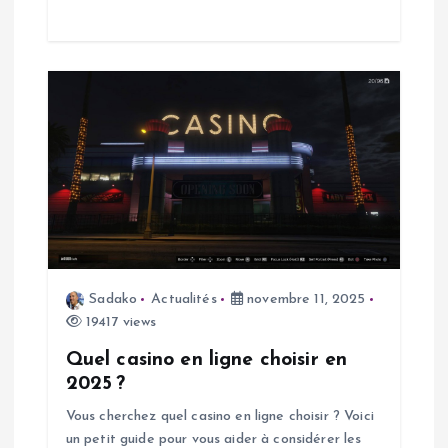
i
c
l
e
Sadako
Actualités
novembre 11, 2025
19417 views
Quel casino en ligne choisir en
2025 ?
Vous cherchez quel casino en ligne choisir ? Voici
un petit guide pour vous aider à considérer les