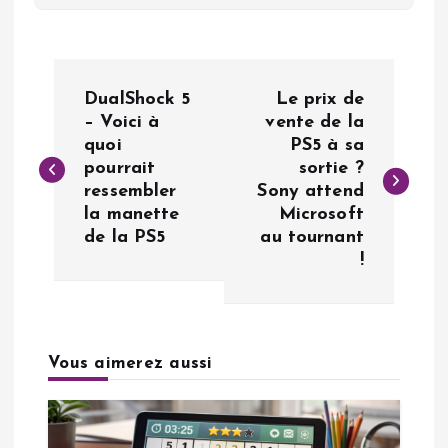
N
DualShock 5
Le prix de
a
– Voici à
vente de la
quoi
PS5 à sa
pourrait
sortie ?
v
ressembler
Sony attend
la manette
Microsoft
i
de la PS5
au tournant
!
g
a
Vous aimerez aussi
t
i