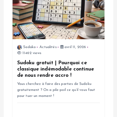
o
n
d
e
Sadako
Actualités
avril 11, 2026
11462 views
l
Sudoku gratuit | Pourquoi ce
’
classique indémodable continue
de nous rendre accro !
a
Vous cherchez à faire des parties de Sudoku
gratuitement ? On a pile-poil ce qu’il vous faut
r
pour tuer un moment !
t