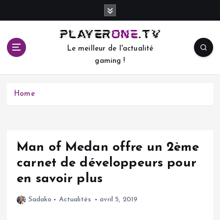
S
k
i
p
Le meilleur de l'actualité
t
gaming !
o
c
o
Home
n
t
e
n
t
Man of Medan offre un 2ème
carnet de développeurs pour
en savoir plus
Sadako
Actualités
avril 5, 2019