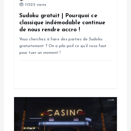
l
11525 views
’
Sudoku gratuit | Pourquoi ce
classique indémodable continue
a
de nous rendre accro !
Vous cherchez à faire des parties de Sudoku
r
gratuitement ? On a pile-poil ce qu’il vous faut
pour tuer un moment !
t
i
c
l
e