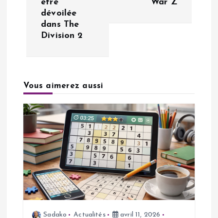
être
War Z
i
dévoilée
dans The
g
Division 2
a
t
Vous aimerez aussi
i
o
n
d
e
Sadako
Actualités
avril 11, 2026