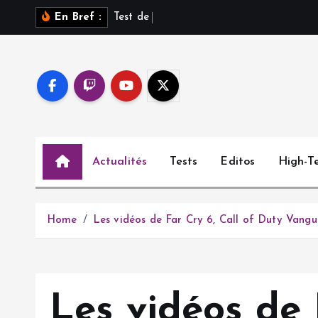
S
T
e
s
t
d
e
S
a
r
o
s
s
u
En Bref :
k
i
p
t
o
c
o
Actualités
Tests
Editos
High-T
n
t
e
n
Home
Les vidéos de Far Cry 6, Call of Duty Vang
t
Les vidéos de 