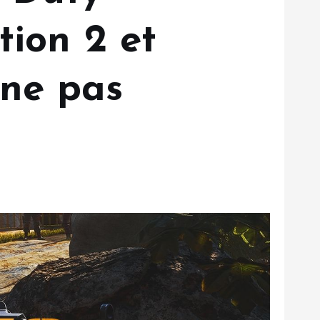
tion 2 et
 ne pas