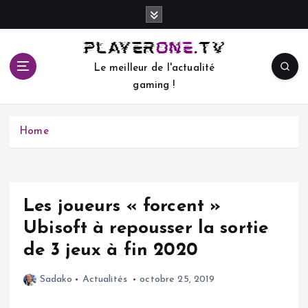
S
k
i
p
Le meilleur de l'actualité
t
gaming !
o
c
o
Home
n
t
e
n
t
Les joueurs « forcent »
Ubisoft à repousser la sortie
de 3 jeux à fin 2020
Sadako
Actualités
octobre 25, 2019