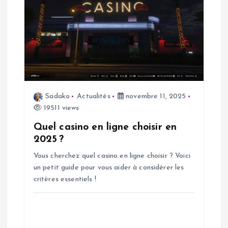
l
e
Sadako
Actualités
novembre 11, 2025
19511 views
Quel casino en ligne choisir en
2025 ?
Vous cherchez quel casino en ligne choisir ? Voici
un petit guide pour vous aider à considérer les
critères essentiels !