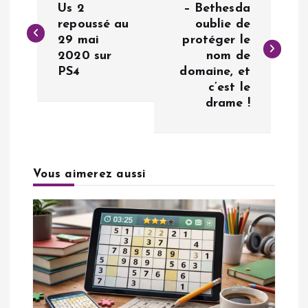
a
Us 2
– Bethesda
repoussé au
oublie de
29 mai
protéger le
v
2020 sur
nom de
PS4
domaine, et
i
c’est le
drame !
g
a
Vous aimerez aussi
t
i
o
n