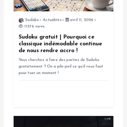
d
e
Sadako
Actualités
avril 11, 2026
11576 views
l
Sudoku gratuit | Pourquoi ce
’
classique indémodable continue
de nous rendre accro !
a
Vous cherchez à faire des parties de Sudoku
gratuitement ? On a pile-poil ce qu’il vous faut
r
pour tuer un moment !
t
i
c