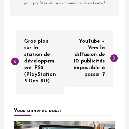
pour profiter de bons moments de détente !
N
Gros plan
YouTube –
a
sur la
Vers la
station de
diffusion de
développem
10 publicités
v
ent PS5
impossible à
(PlayStation
passer ?
i
5 Dev Kit)
g
a
Vous aimerez aussi
t