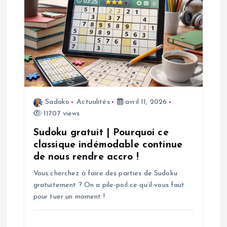
i
o
n
d
Sadako
Actualités
avril 11, 2026
e
11707 views
l
Sudoku gratuit | Pourquoi ce
classique indémodable continue
’
de nous rendre accro !
Vous cherchez à faire des parties de Sudoku
a
gratuitement ? On a pile-poil ce qu’il vous faut
pour tuer un moment !
r