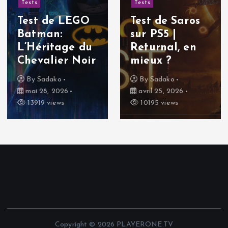
Tests
Tests
Test de LEGO
Test de Saros
Batman:
sur PS5 |
L’Héritage du
Returnal, en
Chevalier Noir
mieux ?
By
Sadako
By
Sadako
mai 28, 2026
avril 25, 2026
13919 views
10195 views
Copyright © 2026 PLAYERONE.TV