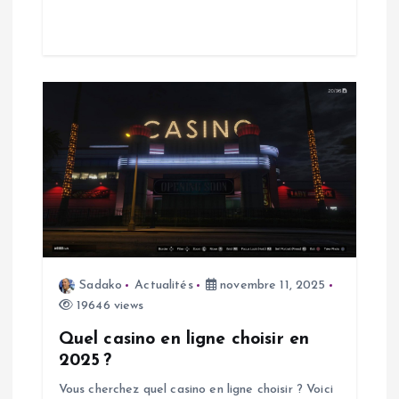
t
i
c
l
e
Sadako
Actualités
novembre 11, 2025
19646 views
Quel casino en ligne choisir en
2025 ?
Vous cherchez quel casino en ligne choisir ? Voici