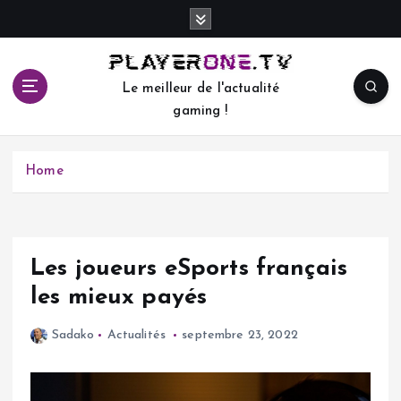
S
k
i
p
Le meilleur de l'actualité
t
gaming !
o
c
o
Home
n
t
e
n
t
Les joueurs eSports français
les mieux payés
Sadako
Actualités
septembre 23, 2022