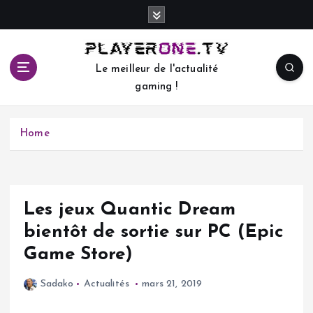
S
k
i
p
Le meilleur de l'actualité
t
gaming !
o
c
o
Home
n
t
e
n
t
Les jeux Quantic Dream
bientôt de sortie sur PC (Epic
Game Store)
Sadako
Actualités
mars 21, 2019