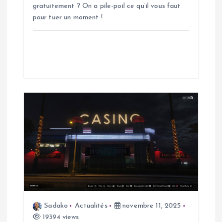
r
gratuitement ? On a pile-poil ce qu’il vous faut
pour tuer un moment !
t
i
c
l
e
Sadako
Actualités
novembre 11, 2025
19394 views