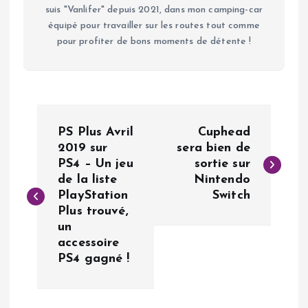
suis "Vanlifer" depuis 2021, dans mon camping-car
équipé pour travailler sur les routes tout comme
pour profiter de bons moments de détente !
N
PS Plus Avril
Cuphead
a
2019 sur
sera bien de
PS4 – Un jeu
sortie sur
de la liste
Nintendo
v
PlayStation
Switch
Plus trouvé,
i
un
accessoire
g
PS4 gagné !
a