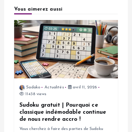
t
Vous aimerez aussi
i
o
n
d
e
Sadako
Actualités
avril 11, 2026
l
11438 views
’
Sudoku gratuit | Pourquoi ce
classique indémodable continue
a
de nous rendre accro !
Vous cherchez à faire des parties de Sudoku