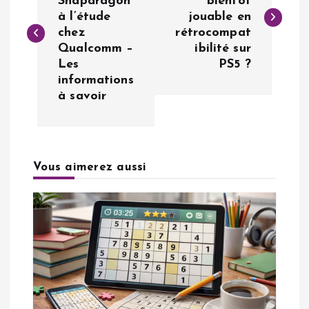
Snapdragon
bientôt
à l’étude
jouable en
v
chez
rétrocompat
Qualcomm –
ibilité sur
i
Les
PS5 ?
informations
g
à savoir
a
t
Vous aimerez aussi
i
o
n
d