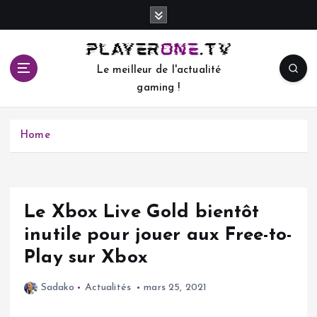
S
k
i
p
Le meilleur de l'actualité
t
gaming !
o
c
o
Home
n
t
e
n
t
Le Xbox Live Gold bientôt
inutile pour jouer aux Free-to-
Play sur Xbox
Sadako
Actualités
mars 25, 2021