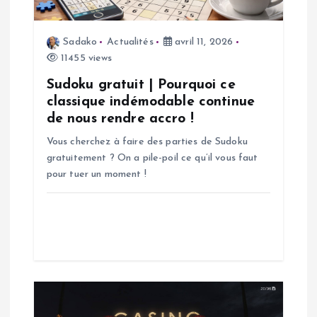
e
Sadako
Actualités
avril 11, 2026
l
11455 views
’
Sudoku gratuit | Pourquoi ce
classique indémodable continue
a
de nous rendre accro !
Vous cherchez à faire des parties de Sudoku
r
gratuitement ? On a pile-poil ce qu’il vous faut
pour tuer un moment !
t
i
c
l