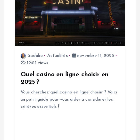
e
Sadako
Actualités
novembre 11, 2025
19411 views
Quel casino en ligne choisir en
2025 ?
Vous cherchez quel casino en ligne choisir ? Voici
un petit guide pour vous aider à considérer les
critères essentiels !