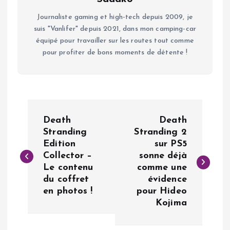
Journaliste gaming et high-tech depuis 2009, je
suis "Vanlifer" depuis 2021, dans mon camping-car
équipé pour travailler sur les routes tout comme
pour profiter de bons moments de détente !
N
Death
Death
a
Stranding
Stranding 2
Edition
sur PS5
Collector –
sonne déjà
v
Le contenu
comme une
du coffret
évidence
i
en photos !
pour Hideo
Kojima
g