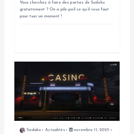
a
Vous cherchez à faire des parties de Sudoku
gratuitement ? On a pile-poil ce qu’il vous faut
r
pour tuer un moment !
t
i
c
l
e
Sadako
Actualités
novembre 11, 2025