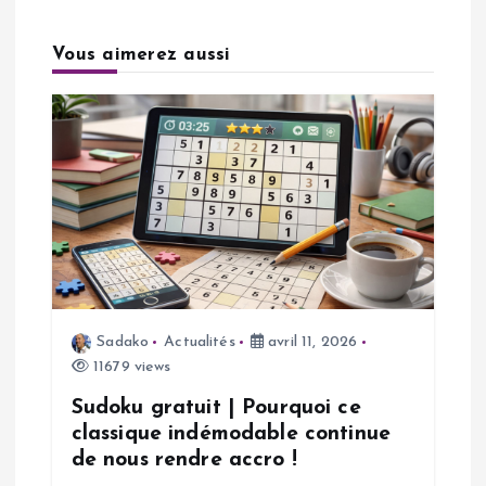
a
Vous aimerez aussi
t
i
o
n
d
e
Sadako
Actualités
avril 11, 2026
11679 views
l
Sudoku gratuit | Pourquoi ce
’
classique indémodable continue
de nous rendre accro !