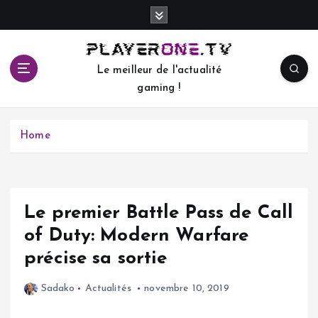
S
k
i
p
Le meilleur de l'actualité
t
gaming !
o
c
o
Home
n
t
e
n
t
Le premier Battle Pass de Call
of Duty: Modern Warfare
précise sa sortie
Sadako
Actualités
novembre 10, 2019