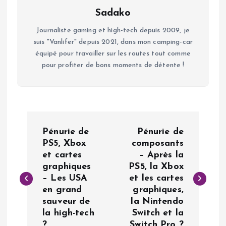
Sadako
Journaliste gaming et high-tech depuis 2009, je
suis "Vanlifer" depuis 2021, dans mon camping-car
équipé pour travailler sur les routes tout comme
pour profiter de bons moments de détente !
N
Pénurie de
Pénurie de
a
PS5, Xbox
composants
et cartes
– Après la
graphiques
PS5, la Xbox
v
– Les USA
et les cartes
en grand
graphiques,
i
sauveur de
la Nintendo
la high-tech
Switch et la
g
?
Switch Pro ?