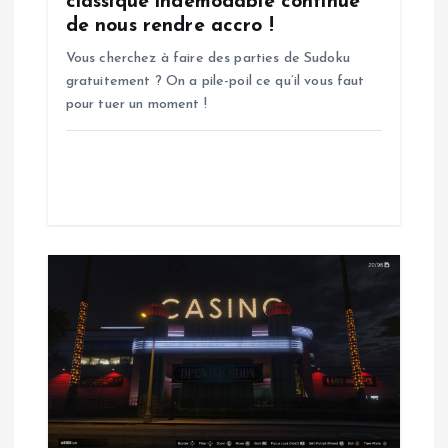
classique indémodable continue
a
de nous rendre accro !
Vous cherchez à faire des parties de Sudoku
r
gratuitement ? On a pile-poil ce qu’il vous faut
pour tuer un moment !
t
i
c
l
e