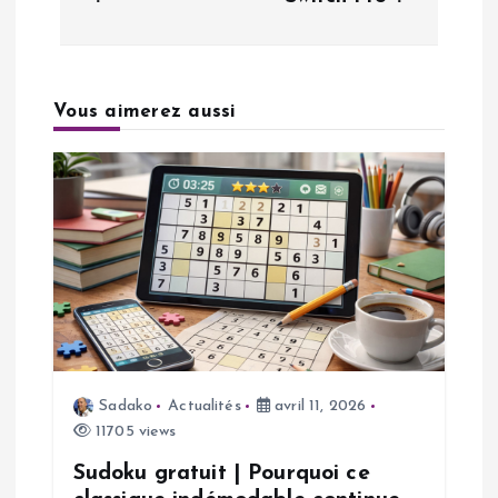
a
t
Vous aimerez aussi
i
o
n
d
e
Sadako
Actualités
avril 11, 2026
l
11705 views
’
Sudoku gratuit | Pourquoi ce