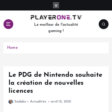
S
k
i
p
Le meilleur de l'actualité
t
gaming !
o
c
o
Home
n
t
e
n
t
Le PDG de Nintendo souhaite
la création de nouvelles
licences
Sadako
Actualités
avril 12, 2021