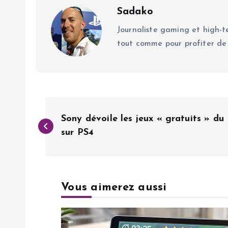
Sadako
Journaliste gaming et high-te
tout comme pour profiter de
N
Sony dévoile les jeux « gratuits » du
a
sur PS4
v
Vous aimerez aussi
i
g