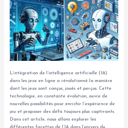
L’intégration de l’intelligence artificielle (IA)
dans les jeux en ligne a révolutionné la manière
dont les jeux sont conçus, joués et perçus. Cette
technologie, en constante évolution, ouvre de
nouvelles possibilités pour enrichir l’expérience de
jeu et proposer des défis toujours plus captivants.
Dans cet article, nous allons explorer les
différentes facettes de l’IA dans l’univers du