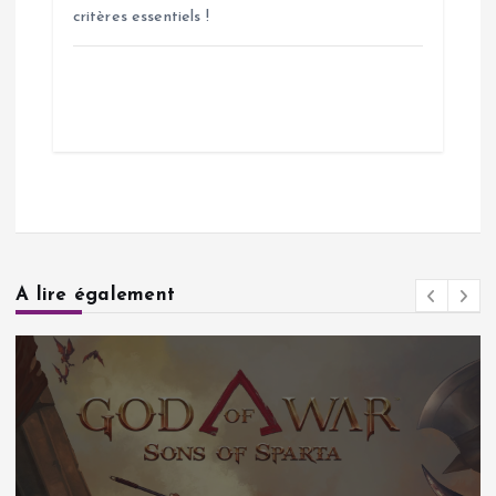
critères essentiels !
A lire également