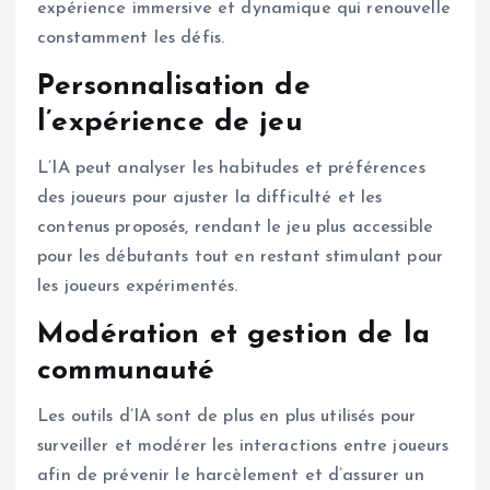
expérience immersive et dynamique qui renouvelle
constamment les défis.
Personnalisation de
l’expérience de jeu
L’IA peut analyser les habitudes et préférences
des joueurs pour ajuster la difficulté et les
contenus proposés, rendant le jeu plus accessible
pour les débutants tout en restant stimulant pour
les joueurs expérimentés.
Modération et gestion de la
communauté
Les outils d’IA sont de plus en plus utilisés pour
surveiller et modérer les interactions entre joueurs
afin de prévenir le harcèlement et d’assurer un