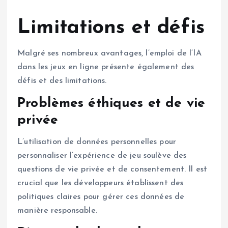
Limitations et défis
Malgré ses nombreux avantages, l’emploi de l’IA
dans les jeux en ligne présente également des
défis et des limitations.
Problèmes éthiques et de vie
privée
L’utilisation de données personnelles pour
personnaliser l’expérience de jeu soulève des
questions de vie privée et de consentement. Il est
crucial que les développeurs établissent des
politiques claires pour gérer ces données de
manière responsable.