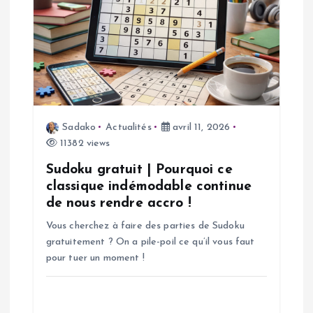
i
o
n
d
Sadako
Actualités
avril 11, 2026
e
11382 views
l
Sudoku gratuit | Pourquoi ce
classique indémodable continue
’
de nous rendre accro !
Vous cherchez à faire des parties de Sudoku
a
gratuitement ? On a pile-poil ce qu’il vous faut
pour tuer un moment !
r
t