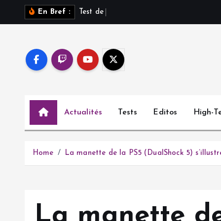
S
T
e
s
t
d
e
S
a
r
o
s
s
u
r
P
En Bref :
k
i
p
t
o
c
o
Actualités
Tests
Editos
High-T
n
t
e
n
Home
La manette de la PS5 (DualShock 5) s’illust
t
La manette de 