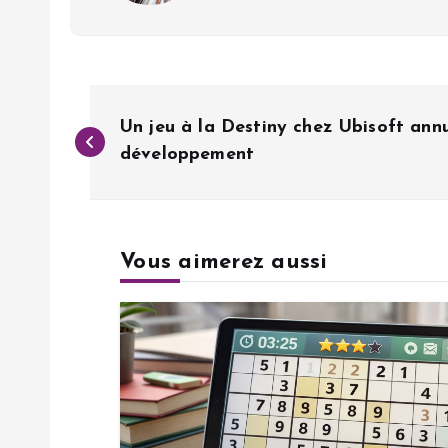
N
Un jeu à la Destiny chez Ubisoft annu
a
développement
v
Vous aimerez aussi
i
g
a
t