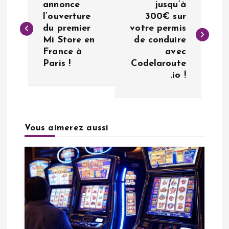
a
annonce
jusqu’à
l’ouverture
300€ sur
du premier
votre permis
v
Mi Store en
de conduire
France à
avec
i
Paris !
Codelaroute
.io !
g
a
Vous aimerez aussi
t
i
o
n