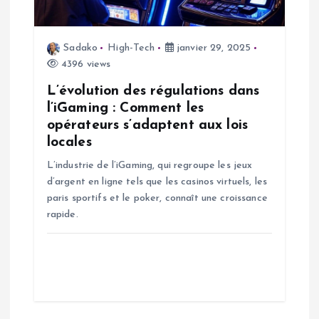
d
e
Sadako
High-Tech
janvier 29, 2025
4396 views
l
L’évolution des régulations dans
’
l’iGaming : Comment les
opérateurs s’adaptent aux lois
a
locales
L’industrie de l’iGaming, qui regroupe les jeux
r
d’argent en ligne tels que les casinos virtuels, les
paris sportifs et le poker, connaît une croissance
t
rapide.
i
c