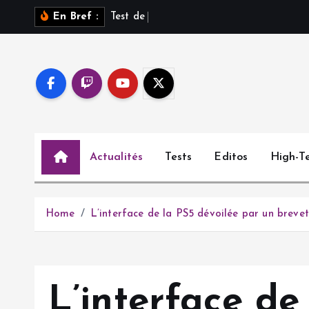
S
T
e
s
t
d
e
S
a
r
o
s
s
En Bref :
k
i
p
t
o
c
o
Actualités
Tests
Editos
High-T
n
t
e
n
Home
L’interface de la PS5 dévoilée par un brevet 
t
L’interface de