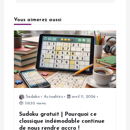
g
a
Vous aimerez aussi
t
i
o
n
d
Sadako
Actualités
avril 11, 2026
11630 views
e
Sudoku gratuit | Pourquoi ce
l
classique indémodable continue
de nous rendre accro !