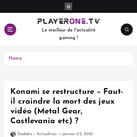
S
k
i
p
Le meilleur de l'actualité
t
gaming !
o
c
o
Home
n
t
e
n
t
Konami se restructure – Faut-
il craindre la mort des jeux
vidéo (Metal Gear,
Castlevania etc) ?
Sadako
Actualités
janvier 25, 2021