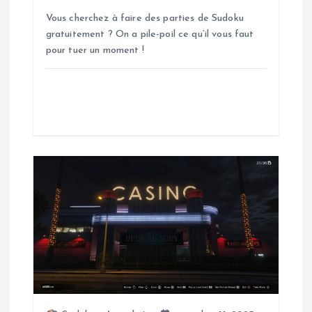
’
Vous cherchez à faire des parties de Sudoku
gratuitement ? On a pile-poil ce qu’il vous faut
a
pour tuer un moment !
r
t
i
c
l
e