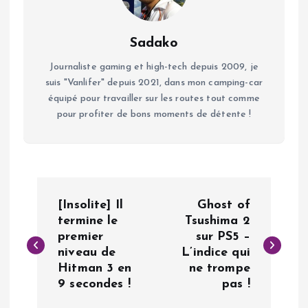
Sadako
Journaliste gaming et high-tech depuis 2009, je
suis "Vanlifer" depuis 2021, dans mon camping-car
équipé pour travailler sur les routes tout comme
pour profiter de bons moments de détente !
N
[Insolite] Il
Ghost of
a
termine le
Tsushima 2
premier
sur PS5 –
niveau de
L’indice qui
v
Hitman 3 en
ne trompe
9 secondes !
pas !
i