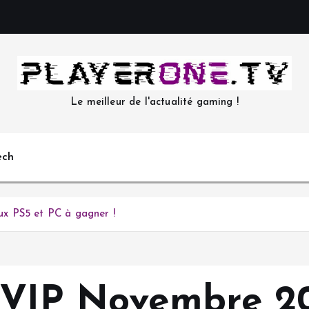
Le meilleur de l'actualité gaming !
ech
x PS5 et PC à gagner !
 VIP Novembre 20