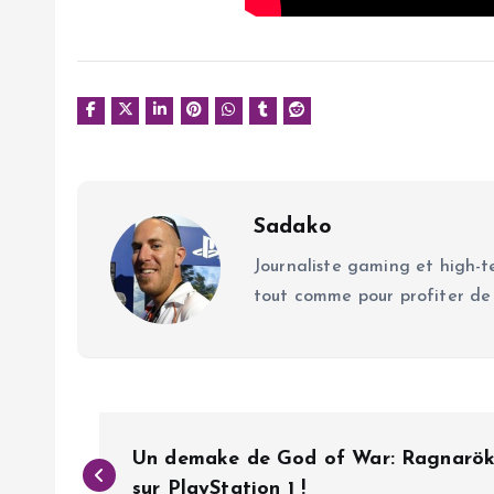
Sadako
Journaliste gaming et high-te
tout comme pour profiter de
N
Un demake de God of War: Ragnarök c
sur PlayStation 1 !