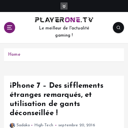
S
k
i
p
Le meilleur de l'actualité
t
gaming !
o
c
o
Home
n
t
e
n
t
iPhone 7 – Des sifflements
étranges remarqués, et
utilisation de gants
déconseillée !
Sadako
High-Tech
septembre 20, 2016