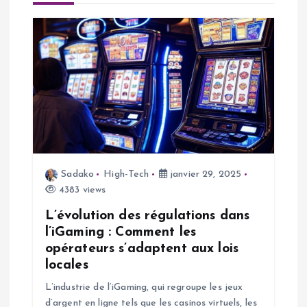
i
o
n
d
e
Sadako
High-Tech
janvier 29, 2025
l
4383 views
’
L’évolution des régulations dans
l’iGaming : Comment les
a
opérateurs s’adaptent aux lois
locales
r
L’industrie de l’iGaming, qui regroupe les jeux
d’argent en ligne tels que les casinos virtuels, les