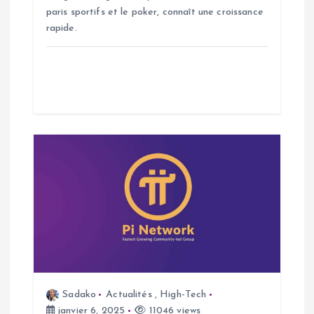
t
paris sportifs et le poker, connaît une croissance
rapide.
i
c
l
e
Sadako
Actualités
,
High-Tech
janvier 6, 2025
11046 views