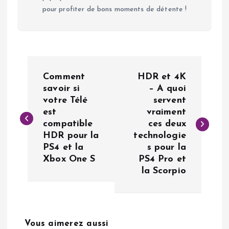
pour profiter de bons moments de détente !
N
Comment
HDR et 4K
a
savoir si
– A quoi
votre Télé
servent
est
vraiment
v
compatible
ces deux
HDR pour la
technologie
i
PS4 et la
s pour la
Xbox One S
PS4 Pro et
g
la Scorpio
a
t
Vous aimerez aussi