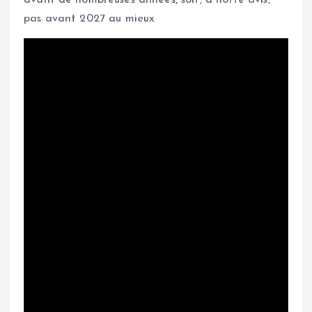
avant de nombreuses années, soit, à notre avis,
pas avant 2027 au mieux