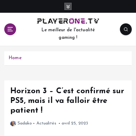
S
k
i
p
Le meilleur de l'actualité
t
gaming !
o
c
o
Home
n
t
e
n
t
Horizon 3 – C’est confirmé sur
PS5, mais il va falloir être
patient !
Sadako
Actualités
avril 25, 2023