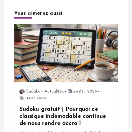
a
Vous aimerez aussi
t
i
o
n
d
Sadako
Actualités
avril 11, 2026
e
11403 views
l
Sudoku gratuit | Pourquoi ce
classique indémodable continue
’
de nous rendre accro !