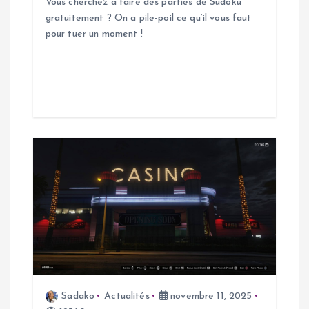
Vous cherchez à faire des parties de Sudoku
a
gratuitement ? On a pile-poil ce qu’il vous faut
pour tuer un moment !
r
t
i
c
l
e
Sadako
Actualités
novembre 11, 2025