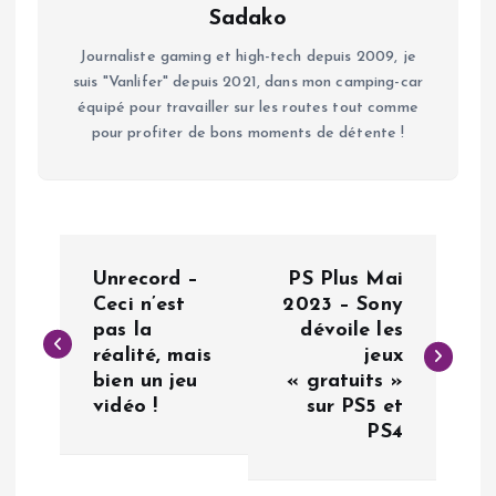
Sadako
Journaliste gaming et high-tech depuis 2009, je
suis "Vanlifer" depuis 2021, dans mon camping-car
équipé pour travailler sur les routes tout comme
pour profiter de bons moments de détente !
N
Unrecord –
PS Plus Mai
a
Ceci n’est
2023 – Sony
pas la
dévoile les
réalité, mais
jeux
v
bien un jeu
« gratuits »
vidéo !
sur PS5 et
i
PS4
g