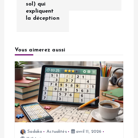
g
sol) qui
expliquent
a
la déception
t
i
Vous aimerez aussi
o
n
d
e
l
Sadako
Actualités
avril 11, 2026