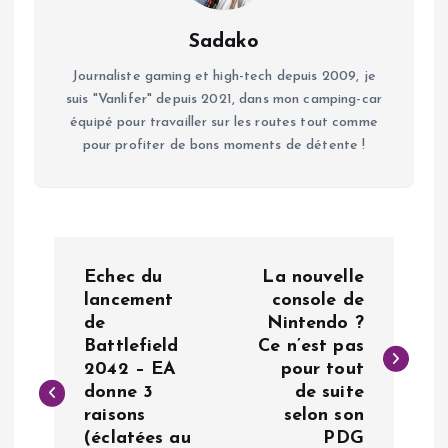
Sadako
Journaliste gaming et high-tech depuis 2009, je
suis "Vanlifer" depuis 2021, dans mon camping-car
équipé pour travailler sur les routes tout comme
pour profiter de bons moments de détente !
N
Echec du
La nouvelle
a
lancement
console de
de
Nintendo ?
Battlefield
Ce n’est pas
v
2042 – EA
pour tout
donne 3
de suite
i
raisons
selon son
(éclatées au
PDG