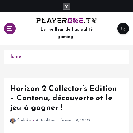
S
k
i
p
Le meilleur de l'actualité
t
gaming !
o
c
o
Home
n
t
e
n
t
Horizon 2 Collector’s Edition
– Contenu, découverte et le
jeu à gagner !
Sadako
Actualités
février 18, 2022