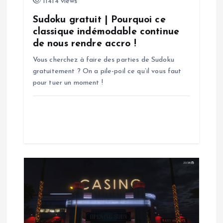
’
11414 views
a
Sudoku gratuit | Pourquoi ce
classique indémodable continue
de nous rendre accro !
r
Vous cherchez à faire des parties de Sudoku
t
gratuitement ? On a pile-poil ce qu’il vous faut
pour tuer un moment !
i
c
l
e