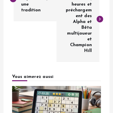
une
heures et
v
tradition
préchargem
ent des
i
Alpha et
Bêta
g
multijoueur
et
a
Champion
Hill
t
i
Vous aimerez aussi
o
n
d