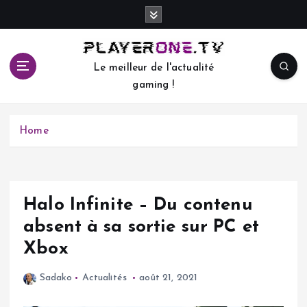
S
k
i
p
Le meilleur de l'actualité
t
gaming !
o
c
o
Home
n
t
e
n
t
Halo Infinite – Du contenu
absent à sa sortie sur PC et
Xbox
Sadako
Actualités
août 21, 2021