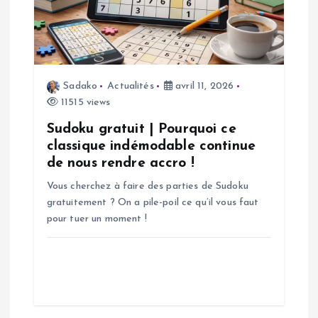
e
l
’
Sadako
Actualités
avril 11, 2026
11515 views
a
Sudoku gratuit | Pourquoi ce
classique indémodable continue
r
de nous rendre accro !
t
Vous cherchez à faire des parties de Sudoku
gratuitement ? On a pile-poil ce qu’il vous faut
i
pour tuer un moment !
c
l