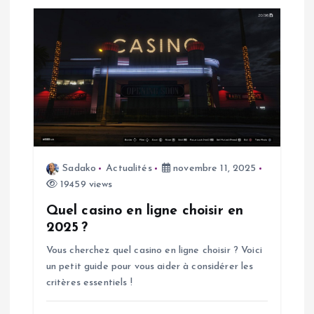
e
Sadako
Actualités
novembre 11, 2025
19459 views
Quel casino en ligne choisir en
2025 ?
Vous cherchez quel casino en ligne choisir ? Voici
un petit guide pour vous aider à considérer les
critères essentiels !