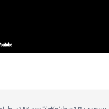
ch depuis 2009, je suis "Vanlifer" depuis 2021, dans mon cam