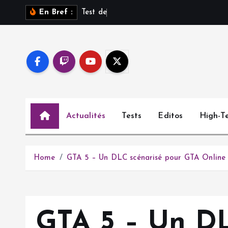
S
T
e
s
t
d
e
S
a
r
o
s
s
u
r
En Bref :
k
i
p
t
o
c
o
Actualités
Tests
Editos
High-T
n
t
e
n
Home
GTA 5 – Un DLC scénarisé pour GTA Online d
t
GTA 5 – Un DL