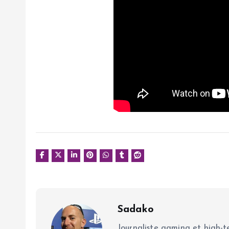
Sadako
Journaliste gaming et high-te