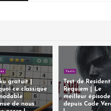
de Resident Evil:
Tests
iem | Le
eur épisode
Test de God of 
is Code Veronica
Sons of Sparta 