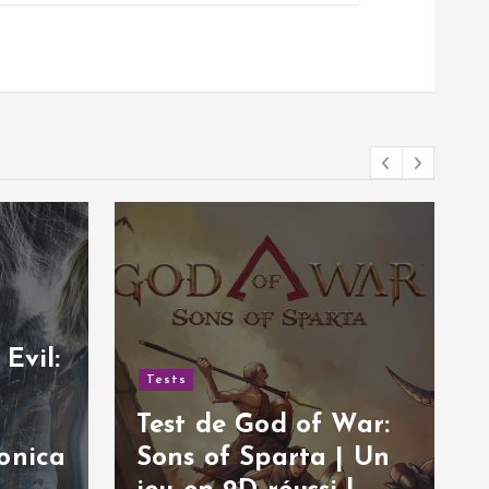
Tests
Test de Hail to the
Rainbow | Une
aventure post-
War:
apocalyptique
| Un
excellente !