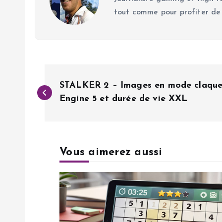
tout comme pour profiter de
N
STALKER 2 – Images en mode claque
a
Engine 5 et durée de vie XXL
v
Vous aimerez aussi
i
g
a