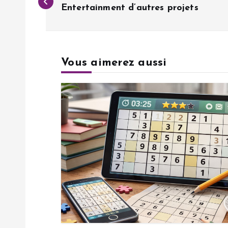
a
Entertainment d’autres projets
v
Vous aimerez aussi
i
g
a
t
i
o