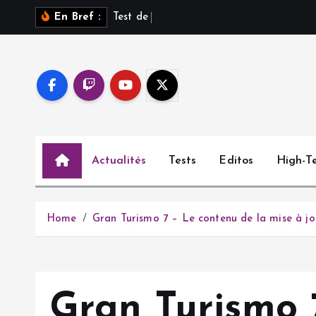
S
T
e
s
t
d
e
S
a
r
o
s
s
u
r
En Bref :
k
i
p
t
o
c
o
Actualités
Tests
Editos
High-T
n
t
e
n
Home
Gran Turismo 7 – Le contenu de la mise à jou
t
Gran Turismo 