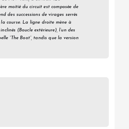
ère moitié du circuit est composée de
nd des successions de virages serrés
 la course. La ligne droite mène à
nclinés (Boucle extérieure), l’un des
elle “The Boot”, tandis que la version