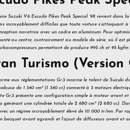
cudo Pikes Peak Spec
daire Suzuki V6 Escudo Pikes Peak Special ’98 revient dans la
ns incroyablement difficiles que toute voiture s’attaquant 
conception novatrice avec un cadre en aluminium. Pour optimis
monté au centre, contrairement au modèle de série, où il est 
 turbocompresseurs permettant de produire 995 ch et 95 kgfm
an Turismo (Version 
orme aux réglementations Gr.3 incarne le talent de Suzuki da
busa de 1 340 cm³ (1 340 cc) connecté à 3 moteurs électriqu
nte Gr.3 présente une configuration simple à moteur avant et
énérant une cylindrée totale de 2 680 cm³ (2 680 cc). Dans
ec un régime incroyablement élevé de 10 000 tr/mn. Par rapp
un becquet avant agrandi et l’ajout de diffuseurs avant et ar