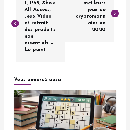
a
t, PS5, Xbox
meilleurs
All Access,
jeux de
Jeux Vidéo
cryptomonn
v
et retrait
aies en
des produits
2020
i
non
essentiels –
g
Le point
a
t
Vous aimerez aussi
i
o
n