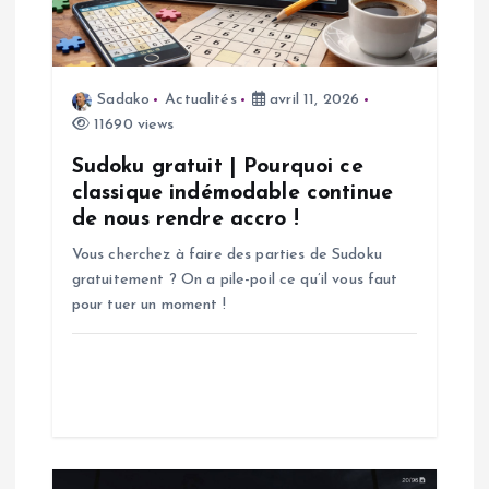
d
e
Sadako
Actualités
avril 11, 2026
l
11690 views
’
Sudoku gratuit | Pourquoi ce
classique indémodable continue
a
de nous rendre accro !
Vous cherchez à faire des parties de Sudoku
r
gratuitement ? On a pile-poil ce qu’il vous faut
pour tuer un moment !
t
i
c