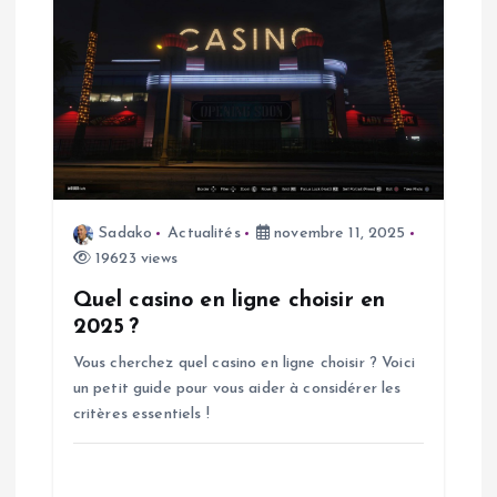
l
e
Sadako
Actualités
novembre 11, 2025
19623 views
Quel casino en ligne choisir en
2025 ?
Vous cherchez quel casino en ligne choisir ? Voici
un petit guide pour vous aider à considérer les
critères essentiels !