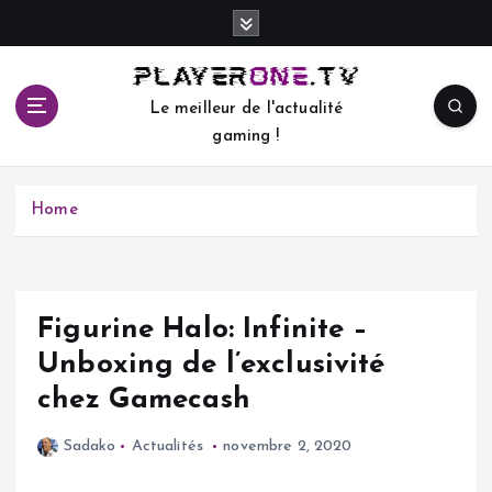
S
k
i
p
Le meilleur de l'actualité
t
gaming !
o
c
o
Home
n
t
e
n
t
Figurine Halo: Infinite –
Unboxing de l’exclusivité
chez Gamecash
Sadako
Actualités
novembre 2, 2020