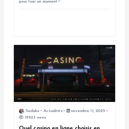
pour tuer un moment !
r
t
i
c
l
e
Sadako
Actualités
novembre 11, 2025
19523 views
Quel casino en ligne choisir en