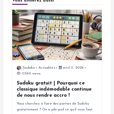
Vous aimerez aussi
t
i
o
n
d
Sadako
Actualités
avril 11, 2026
e
11590 views
l
Sudoku gratuit | Pourquoi ce
classique indémodable continue
’
de nous rendre accro !
Vous cherchez à faire des parties de Sudoku
a
gratuitement ? On a pile-poil ce qu’il vous faut