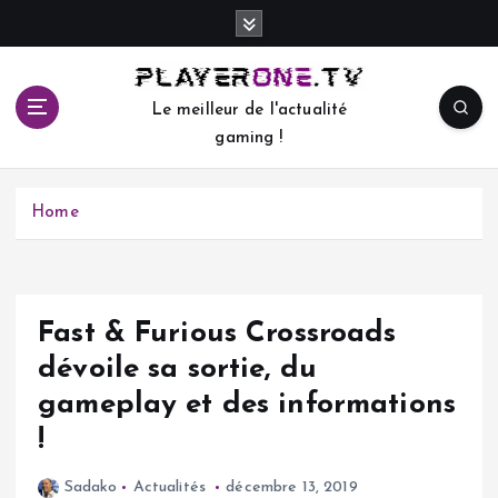
S
k
i
p
Le meilleur de l'actualité
t
gaming !
o
c
o
Home
n
t
e
n
t
Fast & Furious Crossroads
dévoile sa sortie, du
gameplay et des informations
!
Sadako
Actualités
décembre 13, 2019