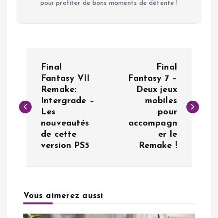
pour profiter de bons moments de détente !
N
Final
Final
a
Fantasy VII
Fantasy 7 –
Remake:
Deux jeux
Intergrade –
mobiles
v
Les
pour
nouveautés
accompagn
i
de cette
er le
version PS5
Remake !
g
a
Vous aimerez aussi
t