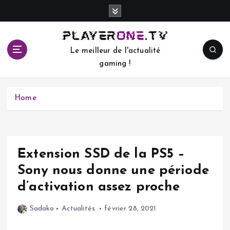
S
k
i
p
Le meilleur de l'actualité
t
gaming !
o
c
o
Home
n
t
e
n
t
Extension SSD de la PS5 –
Sony nous donne une période
d’activation assez proche
Sadako
Actualités
février 28, 2021