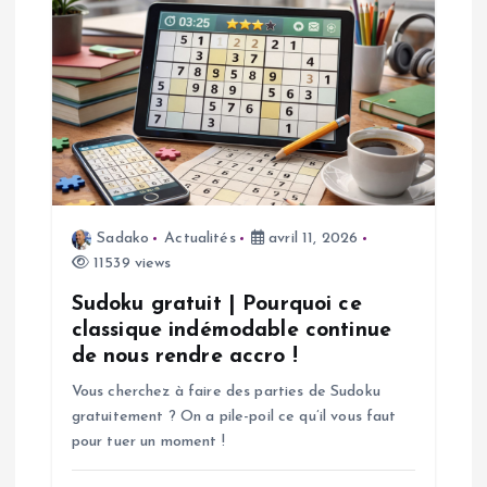
i
o
n
d
e
Sadako
Actualités
avril 11, 2026
11539 views
l
Sudoku gratuit | Pourquoi ce
’
classique indémodable continue
de nous rendre accro !
a
Vous cherchez à faire des parties de Sudoku
gratuitement ? On a pile-poil ce qu’il vous faut
r
pour tuer un moment !