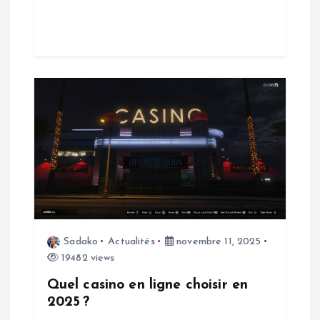
t
i
c
l
e
Sadako
Actualités
novembre 11, 2025
19482 views
Quel casino en ligne choisir en
2025 ?