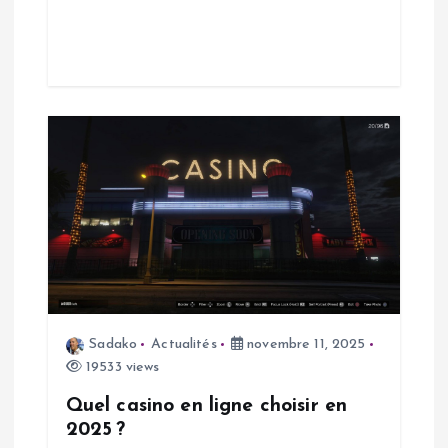
t
i
c
l
e
Sadako
Actualités
novembre 11, 2025
19533 views
Quel casino en ligne choisir en
2025 ?