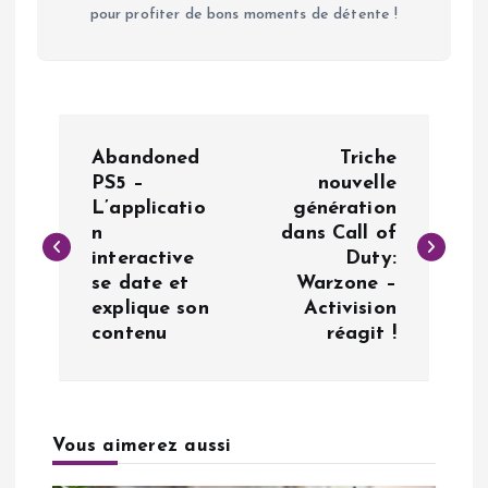
pour profiter de bons moments de détente !
N
Abandoned
Triche
a
PS5 –
nouvelle
L’applicatio
génération
n
dans Call of
v
interactive
Duty:
se date et
Warzone –
i
explique son
Activision
contenu
réagit !
g
a
Vous aimerez aussi
t