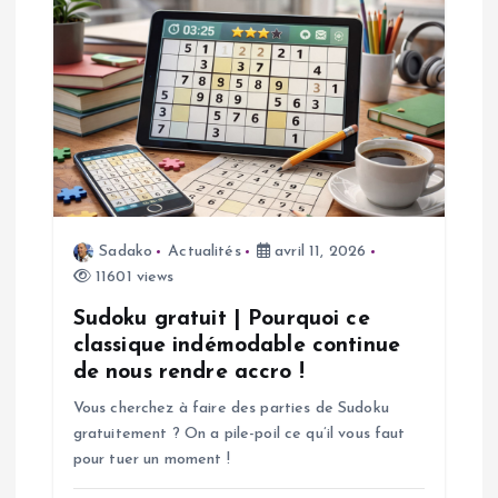
i
o
n
d
e
Sadako
Actualités
avril 11, 2026
11601 views
l
Sudoku gratuit | Pourquoi ce
’
classique indémodable continue
de nous rendre accro !
a
Vous cherchez à faire des parties de Sudoku
gratuitement ? On a pile-poil ce qu’il vous faut
r
pour tuer un moment !