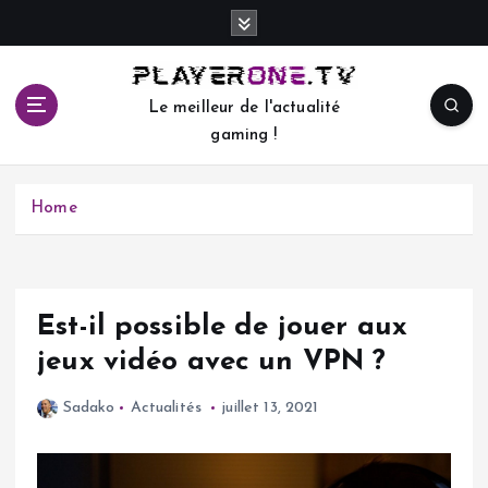
S
k
i
p
Le meilleur de l'actualité
t
gaming !
o
c
o
Home
n
t
e
n
t
Est-il possible de jouer aux
jeux vidéo avec un VPN ?
Sadako
Actualités
juillet 13, 2021