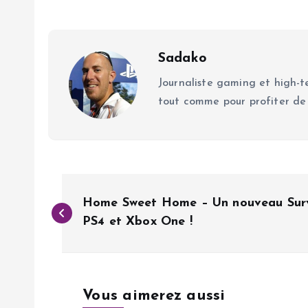
Sadako
Journaliste gaming et high-te
tout comme pour profiter de
N
Home Sweet Home – Un nouveau Survi
a
PS4 et Xbox One !
v
Vous aimerez aussi
i