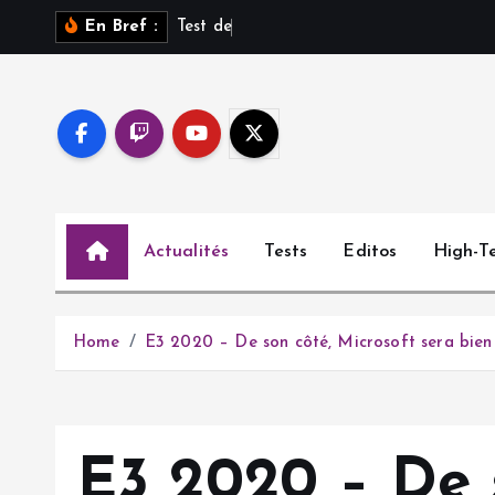
S
T
e
s
t
d
e
S
a
r
o
s
s
u
r
En Bref :
k
i
p
t
o
c
o
Actualités
Tests
Editos
High-T
n
t
e
n
Home
E3 2020 – De son côté, Microsoft sera bien
t
E3 2020 – De s