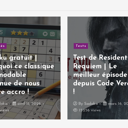
de Resident Evil:
Tests
iem | Le
leur épisode
Test de God of 
is Code Veronica
Sons of Sparta 
jeu en 2D réussi 
dako
mars 16, 2026
By
Sadako
février 27
 views
14607 views