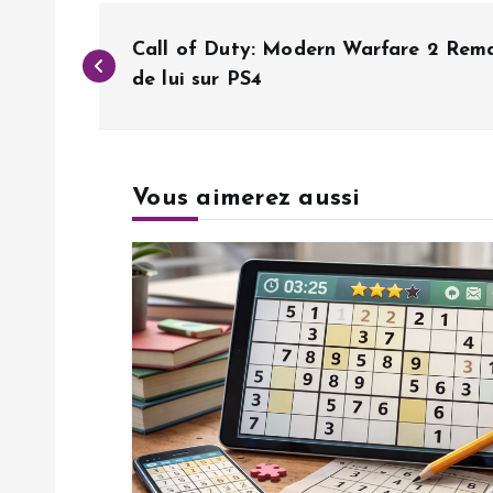
N
Call of Duty: Modern Warfare 2 Rema
a
de lui sur PS4
v
Vous aimerez aussi
i
g
a
t
i