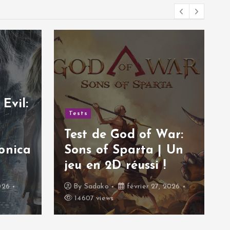
Tests
Test de Hail to the
Rainbow | Une
War:
aventure post-
| Un
apocalyptique
!
excellente !
, 2026
By
Sadako
décembre 18, 2025
19574 views