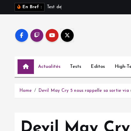
S
T
e
s
t
d
e
S
a
r
o
s
s
u
r
En Bref :
k
i
p
t
o
c
o
Actualités
Tests
Editos
High-T
n
t
e
n
Home
Devil May Cry 5 nous rappelle sa sortie via 
t
Devil May Cry 