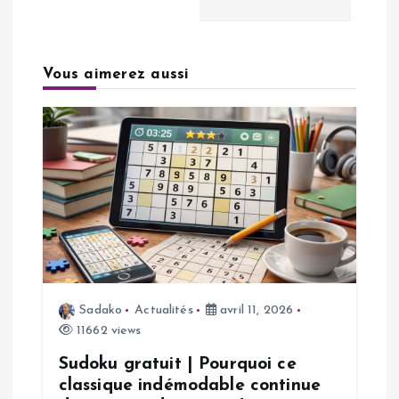
a
t
Vous aimerez aussi
i
o
n
d
e
Sadako
Actualités
avril 11, 2026
l
11662 views
’
Sudoku gratuit | Pourquoi ce
classique indémodable continue