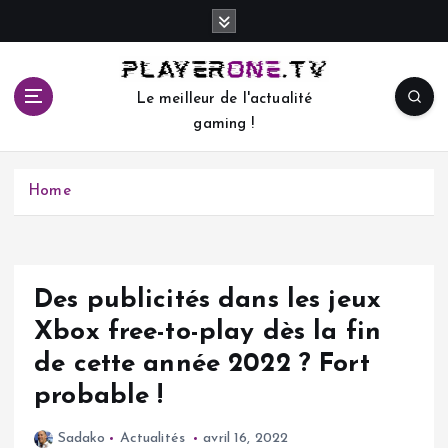
S
k
i
p
Le meilleur de l'actualité
t
gaming !
o
c
o
Home
n
t
e
n
t
Des publicités dans les jeux
Xbox free-to-play dès la fin
de cette année 2022 ? Fort
probable !
Sadako
Actualités
avril 16, 2022