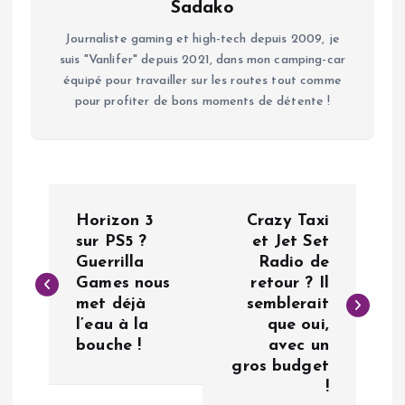
Sadako
Journaliste gaming et high-tech depuis 2009, je
suis "Vanlifer" depuis 2021, dans mon camping-car
équipé pour travailler sur les routes tout comme
pour profiter de bons moments de détente !
N
Horizon 3
Crazy Taxi
a
sur PS5 ?
et Jet Set
Guerrilla
Radio de
Games nous
retour ? Il
v
met déjà
semblerait
l’eau à la
que oui,
i
bouche !
avec un
gros budget
g
!