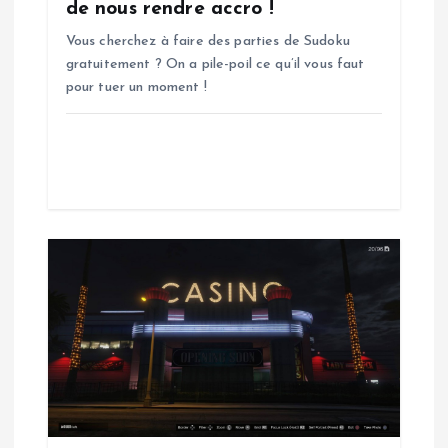
a
de nous rendre accro !
Vous cherchez à faire des parties de Sudoku
r
gratuitement ? On a pile-poil ce qu’il vous faut
pour tuer un moment !
t
i
c
l
e