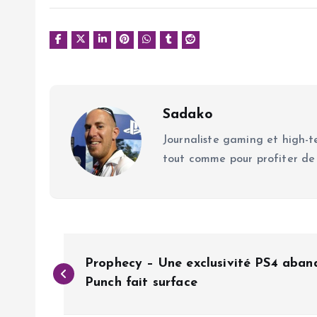
Sadako
Journaliste gaming et high-te
tout comme pour profiter de
N
Prophecy – Une exclusivité PS4 aban
a
Punch fait surface