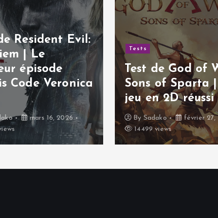
de Resident Evil:
Tests
iem | Le
eur épisode
Test de God of 
is Code Veronica
Sons of Sparta 
jeu en 2D réussi 
dako
mars 16, 2026
By
Sadako
février 27,
views
14499 views