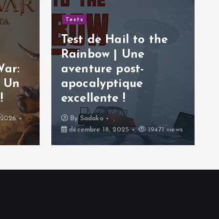
Tests
Test de Hail to the
Rainbow | Une
War:
aventure post-
| Un
apocalyptique
!
excellente !
 2026
By
Sadako
décembre 18, 2025
19471 views