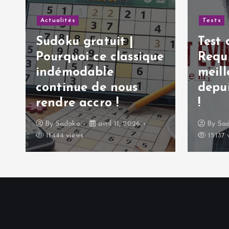
c
Actualités
Tests
l
Sudoku gratuit |
Test 
Pourquoi ce classique
Requ
e
indémodable
meill
continue de nous
depu
rendre accro !
!
By
Sadako
avril 11, 2026
By
Sa
11444 views
15137 