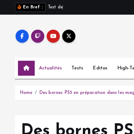
S
T
e
s
t
d
e
S
a
r
o
s
s
u
r
En Bref :
k
i
p
t
o
c
o
Actualités
Tests
Editos
High-T
n
t
e
n
Home
Des bornes PS5 en préparation dans les ma
t
Des bornes PS