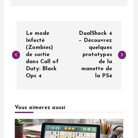
N
Le mode
DualShock 4
a
Infecté
– Découvrez
(Zombies)
quelques
de sortie
prototypes
v
dans Call of
de la
Duty: Black
manette de
i
Ops 4
la PS4
g
a
Vous aimerez aussi
t
i