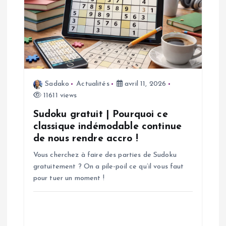
o
n
d
Sadako
Actualités
avril 11, 2026
e
11611 views
l
Sudoku gratuit | Pourquoi ce
classique indémodable continue
’
de nous rendre accro !
Vous cherchez à faire des parties de Sudoku
a
gratuitement ? On a pile-poil ce qu’il vous faut
pour tuer un moment !
r
t