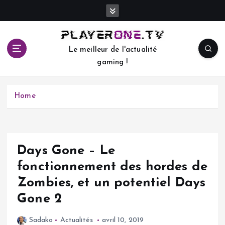
S
k
i
p
Le meilleur de l'actualité
t
gaming !
o
c
o
Home
n
t
e
n
t
Days Gone – Le
fonctionnement des hordes de
Zombies, et un potentiel Days
Gone 2
Sadako
Actualités
avril 10, 2019