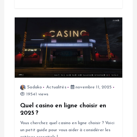
i
c
l
e
Sadako
Actualités
novembre 11, 2025
19541 views
Quel casino en ligne choisir en
2025 ?
Vous cherchez quel casino en ligne choisir ? Voici
un petit guide pour vous aider à considérer les