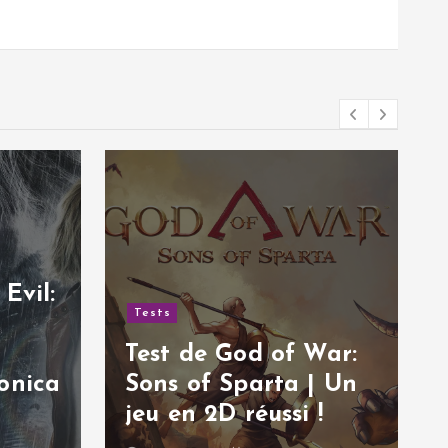
Evil:
Tests
Test de God of War:
onica
Sons of Sparta | Un
jeu en 2D réussi !