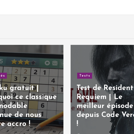
tés
Tests
u gratuit |
Test de Resident 
uoi ce classique
Requiem | Le
modable
meilleur épisode
inue de nous
depuis Code Ver
e accro !
!