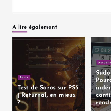
a
r
t
A lire également
i
c
Actuali
l
Sudok
Tests
Pourq
e
Test de Saros sur PS5
indé
| Returnal, en mieux
cont
?
rendr