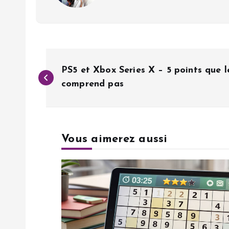
N
PS5 et Xbox Series X – 5 points que l
a
comprend pas
v
Vous aimerez aussi
i
g
a