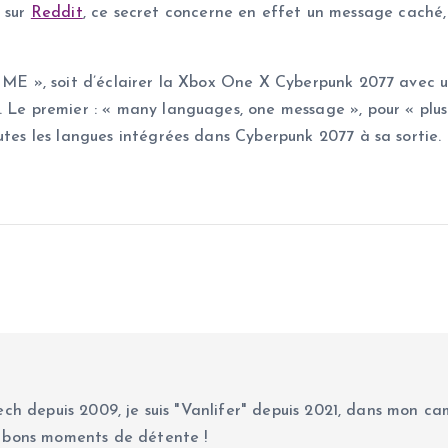
é sur
Reddit
, ce secret concerne en effet un message caché, 
 ME », soit d’éclairer la Xbox One X Cyberpunk 2077 avec une
 Le premier : « many languages, one message », pour « plusi
utes les langues intégrées dans Cyberpunk 2077 à sa sortie. 
ch depuis 2009, je suis "Vanlifer" depuis 2021, dans mon cam
 bons moments de détente !