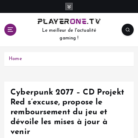
S
k
i
p
Le meilleur de l'actualité
t
gaming !
o
c
o
Home
n
t
e
n
t
Cyberpunk 2077 – CD Projekt
Red s’excuse, propose le
remboursement du jeu et
dévoile les mises à jour à
venir