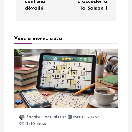
contenu
d’accéder à
i
dévoilé
la Saison 1
g
a
Vous aimerez aussi
t
i
o
n
d
Sadako
Actualités
avril 11, 2026
e
11410 views