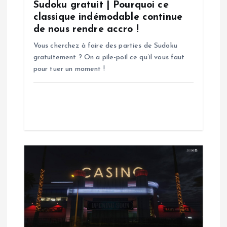
l
Sudoku gratuit | Pourquoi ce
classique indémodable continue
’
de nous rendre accro !
Vous cherchez à faire des parties de Sudoku
a
gratuitement ? On a pile-poil ce qu’il vous faut
pour tuer un moment !
r
t
i
c
l
e