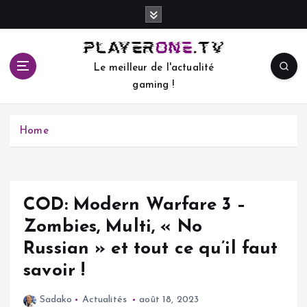
S
k
i
p
Le meilleur de l'actualité
t
gaming !
o
c
o
Home
n
t
e
n
t
COD: Modern Warfare 3 –
Zombies, Multi, « No
Russian » et tout ce qu’il faut
savoir !
Sadako
Actualités
août 18, 2023