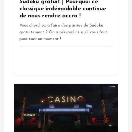
’
Sudoku gratuit | Pourquoi ce
classique indémodable continue
a
de nous rendre accro !
Vous cherchez à faire des parties de Sudoku
r
gratuitement ? On a pile-poil ce qu’il vous faut
pour tuer un moment !
t
i
c
l
e