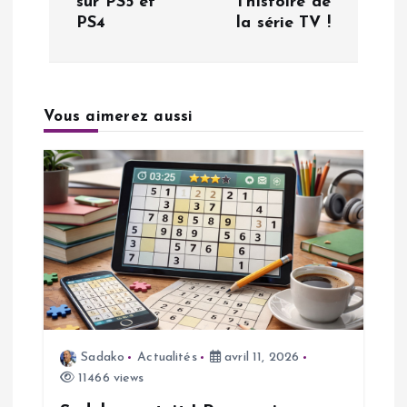
sur PS5 et
l’histoire de
g
PS4
la série TV !
a
t
Vous aimerez aussi
i
o
n
d
e
Sadako
Actualités
avril 11, 2026
l
11466 views