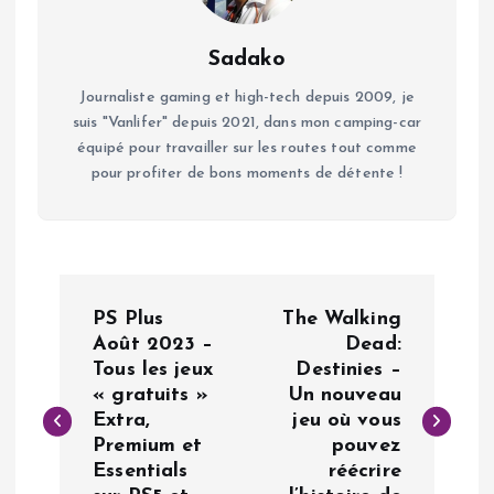
Sadako
Journaliste gaming et high-tech depuis 2009, je
suis "Vanlifer" depuis 2021, dans mon camping-car
équipé pour travailler sur les routes tout comme
pour profiter de bons moments de détente !
N
PS Plus
The Walking
a
Août 2023 –
Dead:
Tous les jeux
Destinies –
« gratuits »
Un nouveau
v
Extra,
jeu où vous
Premium et
pouvez
i
Essentials
réécrire