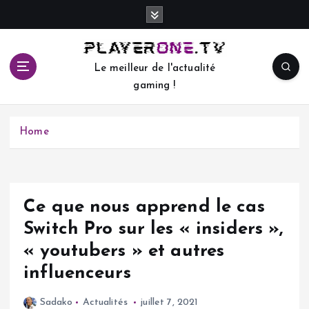
S
k
i
p
Le meilleur de l'actualité
t
gaming !
o
c
o
Home
n
t
e
n
t
Ce que nous apprend le cas
Switch Pro sur les « insiders »,
« youtubers » et autres
influenceurs
Sadako
Actualités
juillet 7, 2021