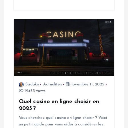
c
l
e
Sadako
Actualités
novembre 11, 2025
19453 views
Quel casino en ligne choisir en
2025 ?
Vous cherchez quel casino en ligne choisir ? Voici
un petit guide pour vous aider à considérer les