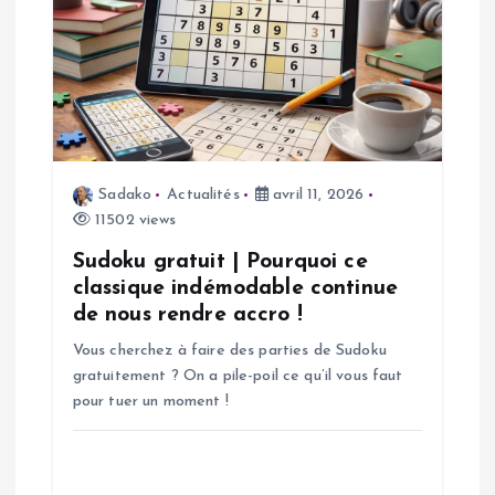
n
d
e
l
Sadako
Actualités
avril 11, 2026
11502 views
’
Sudoku gratuit | Pourquoi ce
a
classique indémodable continue
de nous rendre accro !
r
Vous cherchez à faire des parties de Sudoku
gratuitement ? On a pile-poil ce qu’il vous faut
t
pour tuer un moment !
i