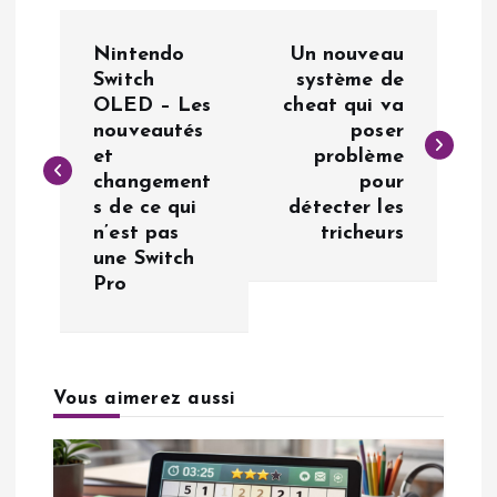
N
Nintendo
Un nouveau
a
Switch
système de
OLED – Les
cheat qui va
nouveautés
poser
v
et
problème
changement
pour
i
s de ce qui
détecter les
n’est pas
tricheurs
g
une Switch
Pro
a
t
Vous aimerez aussi
i
o