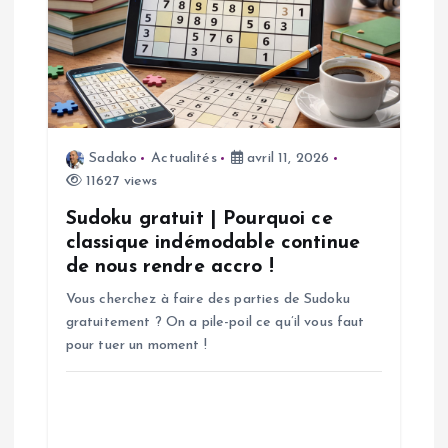
o
n
d
e
Sadako
Actualités
avril 11, 2026
11627 views
l
Sudoku gratuit | Pourquoi ce
’
classique indémodable continue
de nous rendre accro !
a
Vous cherchez à faire des parties de Sudoku
gratuitement ? On a pile-poil ce qu’il vous faut
r
pour tuer un moment !
t
i