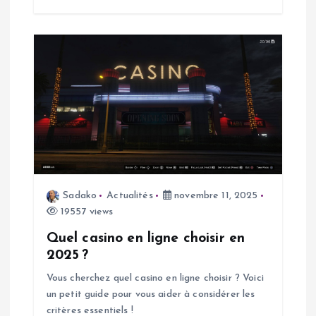
c
l
e
Sadako
Actualités
novembre 11, 2025
19557 views
Quel casino en ligne choisir en
2025 ?
Vous cherchez quel casino en ligne choisir ? Voici
un petit guide pour vous aider à considérer les
critères essentiels !