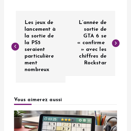
N
Les jeux de
L’année de
a
lancement à
sortie de
la sortie de
GTA 6 se
la PS5
« confirme
v
seraient
» avec les
particulière
chiffres de
i
ment
Rockstar
nombreux
g
a
Vous aimerez aussi
t
i