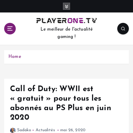
S
k
i
p
Le meilleur de l'actualité
t
gaming !
o
c
o
Home
n
t
e
n
t
Call of Duty: WWII est
« gratuit » pour tous les
abonnés au PS Plus en juin
2020
Sadako
Actualités
mai 26, 2020