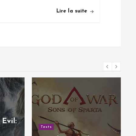
Lire la suite
Tests
Test de Hail to the
Rainbow | Une