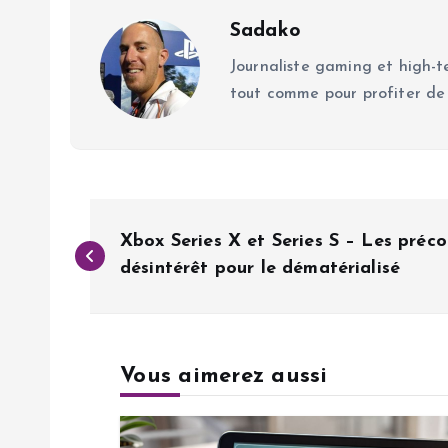
Sadako
Journaliste gaming et high-te
tout comme pour profiter de
N
Xbox Series X et Series S – Les pré
a
désintérêt pour le dématérialisé
v
Vous aimerez aussi
i