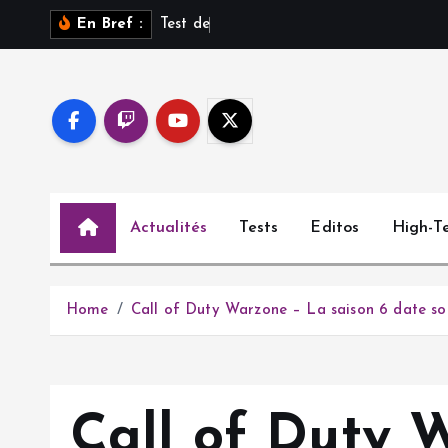
S
T
e
s
t
d
e
S
a
r
o
s
s
u
r
En Bref :
k
i
p
t
o
c
o
Actualités
Tests
Editos
High-T
n
t
e
n
Home
Call of Duty Warzone – La saison 6 date so
t
Call of Duty 