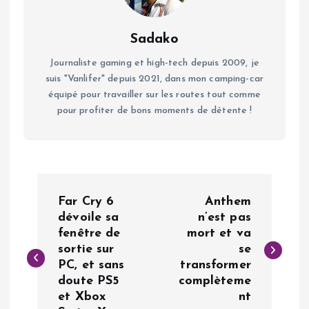
Sadako
Journaliste gaming et high-tech depuis 2009, je
suis "Vanlifer" depuis 2021, dans mon camping-car
équipé pour travailler sur les routes tout comme
pour profiter de bons moments de détente !
N
Far Cry 6
Anthem
a
dévoile sa
n’est pas
fenêtre de
mort et va
sortie sur
se
v
PC, et sans
transformer
doute PS5
complèteme
i
et Xbox
nt