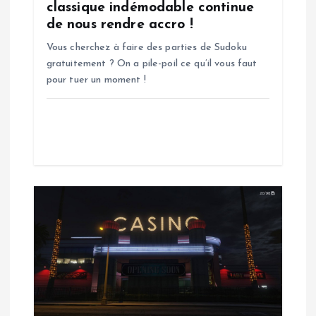
’
classique indémodable continue
de nous rendre accro !
a
Vous cherchez à faire des parties de Sudoku
gratuitement ? On a pile-poil ce qu’il vous faut
r
pour tuer un moment !
t
i
c
l
e