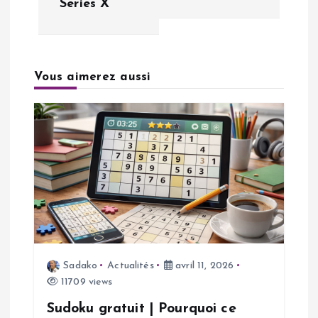
Series X
g
a
Vous aimerez aussi
t
i
o
n
d
e
Sadako
Actualités
avril 11, 2026
11709 views
l
Sudoku gratuit | Pourquoi ce