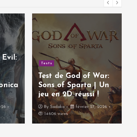
Evil:
T
Tests
Test de God of War:
onica
Sons of Sparta | Un
jeu en 2D réussi !
e
26
By
Sadako
février 27, 2026
14606 views