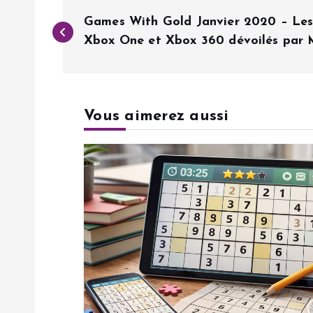
N
Games With Gold Janvier 2020 – Les 
a
Xbox One et Xbox 360 dévoilés par 
v
Vous aimerez aussi
i
g
a
t
i