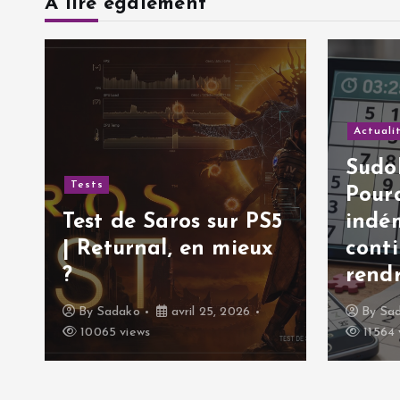
t
A lire également
i
c
Actualit
l
Sudok
Tests
Pourq
e
Test de Saros sur PS5
indé
| Returnal, en mieux
conti
?
rendr
By
Sadako
avril 25, 2026
By
Sad
10065 views
11564 v