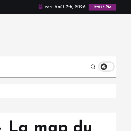
ven. Août 7th, 2026
9:21:16 PM
 – La map du