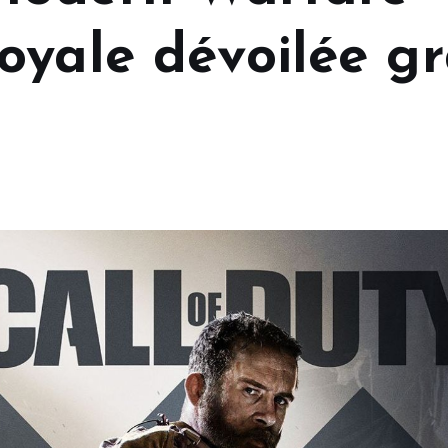
oyale dévoilée g