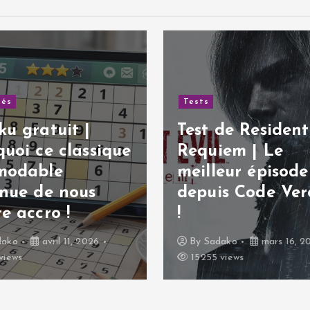
és
Tests
u gratuit |
Test de Resident 
uoi ce classique
Requiem | Le
modable
meilleur épisode
nue de nous
depuis Code Ver
e accro !
!
ako
avril 11, 2026
By
Sadako
mars 16, 20
iews
15255 views