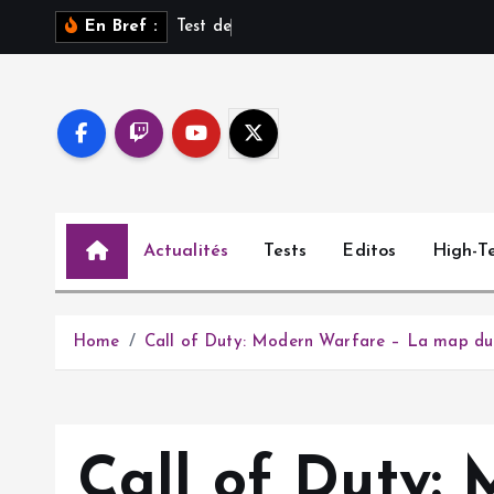
S
T
e
s
t
d
e
S
a
r
o
s
s
u
En Bref :
k
i
p
t
o
c
o
Actualités
Tests
Editos
High-T
n
t
e
n
Home
Call of Duty: Modern Warfare – La map du 
t
Call of Duty: