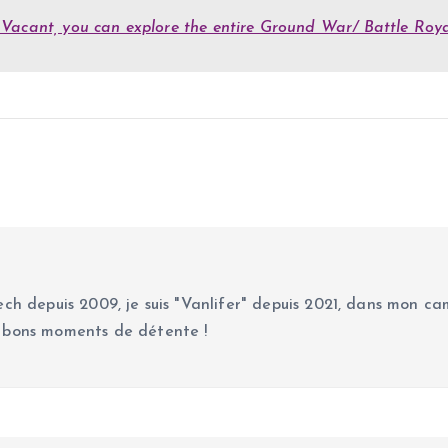
n Vacant, you can explore the entire Ground War/ Battle Ro
ch depuis 2009, je suis "Vanlifer" depuis 2021, dans mon cam
 bons moments de détente !