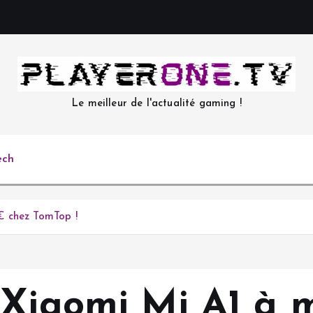
Le meilleur de l'actualité gaming !
ech
€ chez TomTop !
 Xiaomi Mi A1 à 