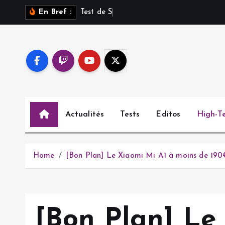
S
T
e
s
t
d
e
S
a
r
o
s
s
u
En Bref :
k
i
p
t
o
c
o
Actualités
Tests
Editos
High-T
n
t
e
n
Home
[Bon Plan] Le Xiaomi Mi A1 à moins de 190
t
[Bon Plan] Le