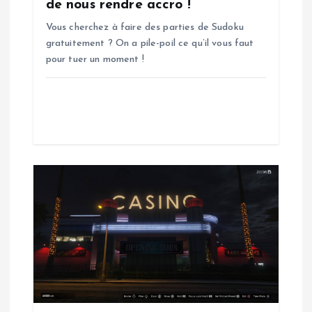
’
de nous rendre accro !
Vous cherchez à faire des parties de Sudoku
a
gratuitement ? On a pile-poil ce qu’il vous faut
pour tuer un moment !
r
t
i
c
l
e