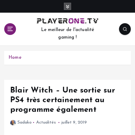
S
k
i
p
Le meilleur de l'actualité
t
gaming !
o
c
o
Home
n
t
e
n
t
Blair Witch – Une sortie sur
PS4 très certainement au
programme également
Sadako
Actualités
juillet 9, 2019