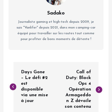
Sadako
Journaliste gaming et high-tech depuis 2009, je
suis "Vanlifer" depuis 2021, dans mon camping-car
équipé pour travailler sur les routes tout comme
pour profiter de bons moments de détente !
N
Days Gone
Call of
a
– Le défi #2
Duty: Black
est
Ops 4
disponible
Opération
v
via une mise
Armageddo
à jour
n Z dévoile
i
son contenu