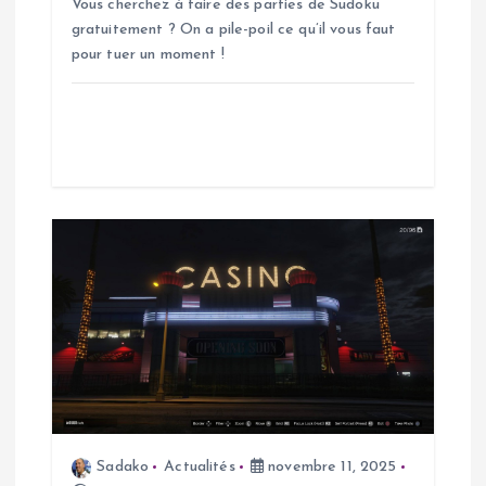
Vous cherchez à faire des parties de Sudoku
r
gratuitement ? On a pile-poil ce qu’il vous faut
pour tuer un moment !
t
i
c
l
e
Sadako
Actualités
novembre 11, 2025