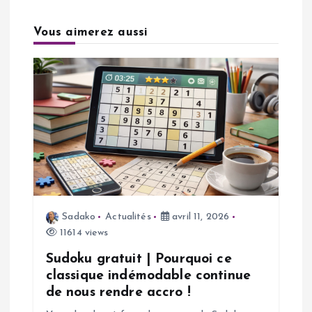
t
Vous aimerez aussi
i
o
n
d
e
Sadako
Actualités
avril 11, 2026
l
11614 views
’
Sudoku gratuit | Pourquoi ce
classique indémodable continue
a
de nous rendre accro !