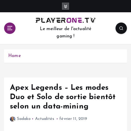
S
k
i
p
Le meilleur de l'actualité
t
gaming !
o
c
o
Home
n
t
e
n
t
Apex Legends – Les modes
Duo et Solo de sortie bientôt
selon un data-mining
Sadako
Actualités
février 11, 2019