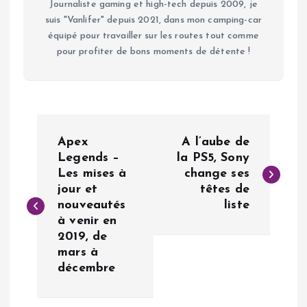
Journaliste gaming et high-tech depuis 2009, je
suis "Vanlifer" depuis 2021, dans mon camping-car
équipé pour travailler sur les routes tout comme
pour profiter de bons moments de détente !
N
Apex
A l’aube de
a
Legends –
la PS5, Sony
Les mises à
change ses
jour et
têtes de
v
nouveautés
liste
à venir en
i
2019, de
mars à
g
décembre
a