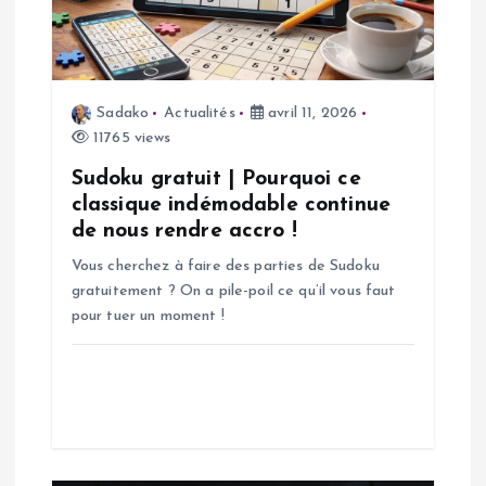
d
e
Sadako
Actualités
avril 11, 2026
11765 views
l
Sudoku gratuit | Pourquoi ce
’
classique indémodable continue
de nous rendre accro !
a
Vous cherchez à faire des parties de Sudoku
gratuitement ? On a pile-poil ce qu’il vous faut
r
pour tuer un moment !
t
i
c