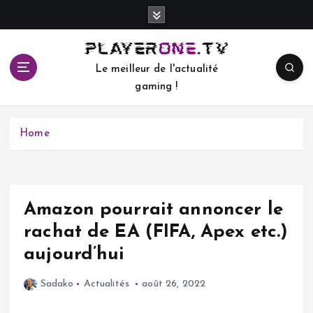
S
k
i
p
Le meilleur de l'actualité
t
gaming !
o
c
o
Home
n
t
e
n
t
Amazon pourrait annoncer le
rachat de EA (FIFA, Apex etc.)
aujourd’hui
Sadako
Actualités
août 26, 2022