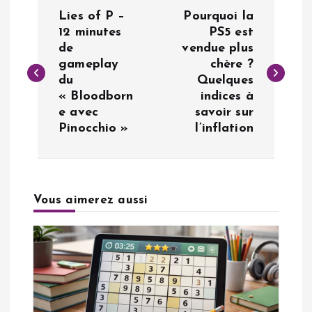
N
Lies of P –
Pourquoi la
a
12 minutes
PS5 est
de
vendue plus
gameplay
chère ?
v
du
Quelques
« Bloodborn
indices à
i
e avec
savoir sur
Pinocchio »
l’inflation
g
a
Vous aimerez aussi
t
i
o
n