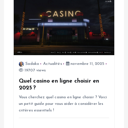
l
e
Sadako
Actualités
novembre 11, 2025
19707 views
Quel casino en ligne choisir en
2025 ?
Vous cherchez quel casino en ligne choisir ? Voici
un petit guide pour vous aider à considérer les
critères essentiels !