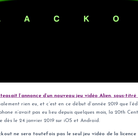
teasait l’annonce d’un nouveau jeu vidéo Alien, sous-titré
nalement rien eu, et c’est en ce début d’année 2019 que l’édi
hone n’avait pas eu lieu depuis quelques mois, la 20th Cent
e dès le 24 janvier 2019 sur iOS et Android.
lackout ne sera toutefois pas le seul jeu vidéo de la licence