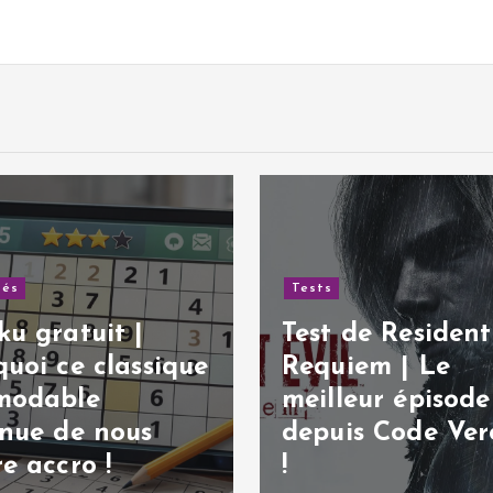
de Resident Evil:
Tests
iem | Le
eur épisode
Test de God of 
is Code Veronica
Sons of Sparta 
jeu en 2D réussi 