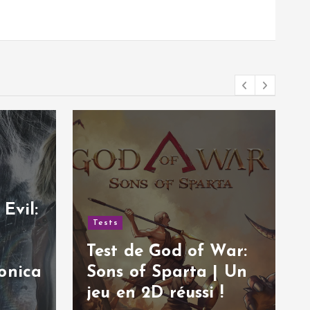
Tests
Test de Hail to the
Rainbow | Une
War:
aventure post-
| Un
apocalyptique
!
excellente !