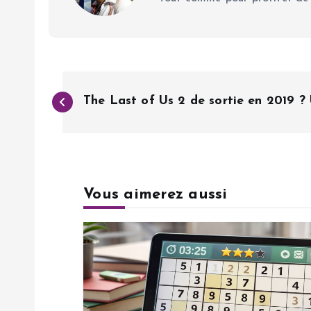
N
The Last of Us 2 de sortie en 2019 ? 
a
v
Vous aimerez aussi
i
g
a