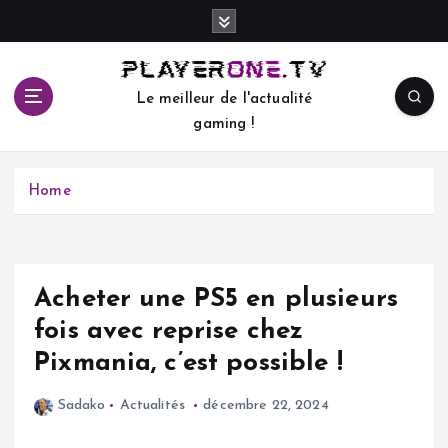
S
k
i
p
Le meilleur de l'actualité
t
gaming !
o
c
o
Home
n
t
e
n
t
Acheter une PS5 en plusieurs
fois avec reprise chez
Pixmania, c’est possible !
Sadako
Actualités
décembre 22, 2024