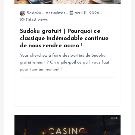
d
Sadako
Actualités
avril 11, 2026
11648 views
e
Sudoku gratuit | Pourquoi ce
l
classique indémodable continue
de nous rendre accro !
’
Vous cherchez à faire des parties de Sudoku
gratuitement ? On a pile-poil ce qu’il vous faut
a
pour tuer un moment !
r
t
i
c