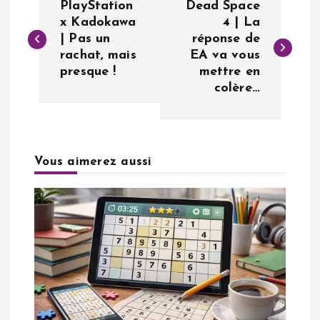
PlayStation
Dead Space
a
x Kadokawa
4 | La
| Pas un
réponse de
rachat, mais
EA va vous
v
presque !
mettre en
colère…
i
g
a
Vous aimerez aussi
t
i
o
n