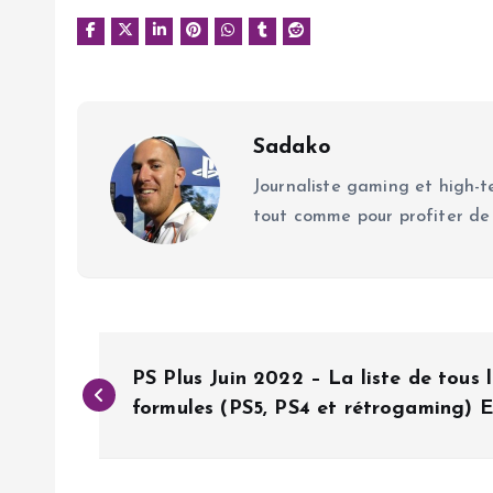
Sadako
Journaliste gaming et high-te
tout comme pour profiter de
N
PS Plus Juin 2022 – La liste de tous l
a
formules (PS5, PS4 et rétrogaming) 
v