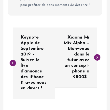
pour profiter de bons moments de détente !
N
Keynote
Xiaomi Mi
a
Apple de
Mix Alpha –
Septembre
Bienvenue
2019 –
dans le
v
Suivez le
futur avec
live
un concept-
i
d’annonce
phone à
des iPhone
2800$ !
g
11 avec nous
en direct !
a
t