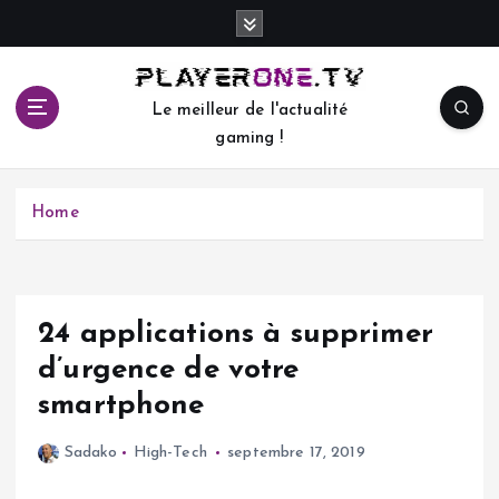
S
k
i
p
Le meilleur de l'actualité
t
gaming !
o
c
o
Home
n
t
e
n
t
24 applications à supprimer
d’urgence de votre
smartphone
Sadako
High-Tech
septembre 17, 2019