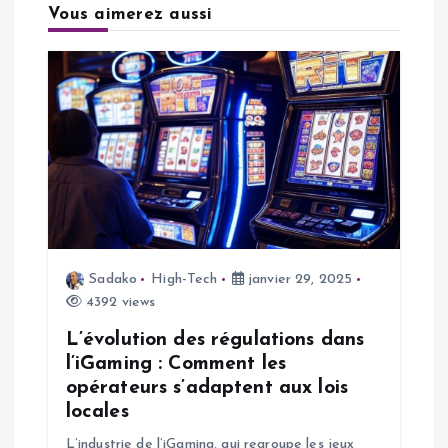
Vous aimerez aussi
i
o
n
d
e
l
Sadako
High-Tech
janvier 29, 2025
4392 views
’
L’évolution des régulations dans
a
l’iGaming : Comment les
opérateurs s’adaptent aux lois
r
locales
L’industrie de l’iGaming, qui regroupe les jeux