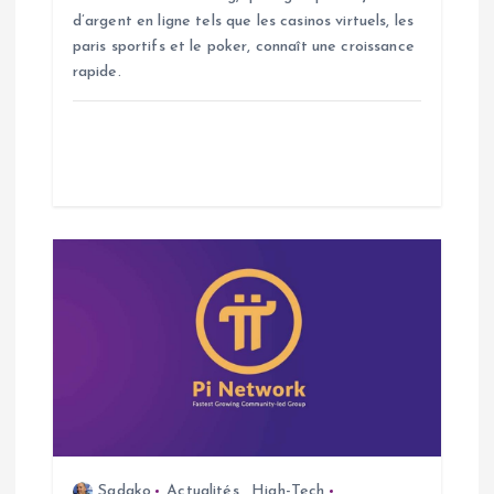
t
d’argent en ligne tels que les casinos virtuels, les
paris sportifs et le poker, connaît une croissance
i
rapide.
c
l
e
Sadako
Actualités
,
High-Tech