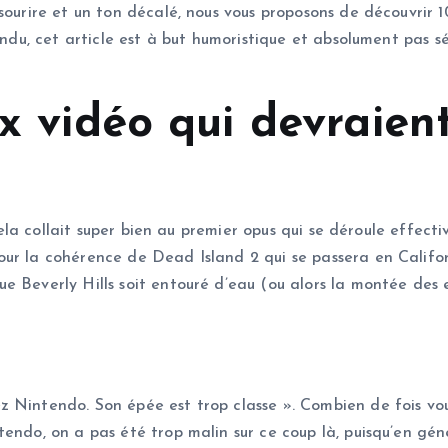
sourire et un ton décalé, nous vous proposons de découvrir 1
endu, cet article est à but humoristique et absolument pas s
ux vidéo qui devraie
t cela collait super bien au premier opus qui se déroule effec
r la cohérence de Dead Island 2 qui se passera en Californi
 Beverly Hills soit entouré d’eau (ou alors la montée des e
 Nintendo. Son épée est trop classe ». Combien de fois vou
endo, on a pas été trop malin sur ce coup là, puisqu’en géné