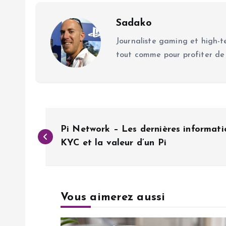
Sadako
Journaliste gaming et high-te
tout comme pour profiter de
N
Pi Network – Les dernières informatio
a
KYC et la valeur d’un Pi
v
Vous aimerez aussi
i