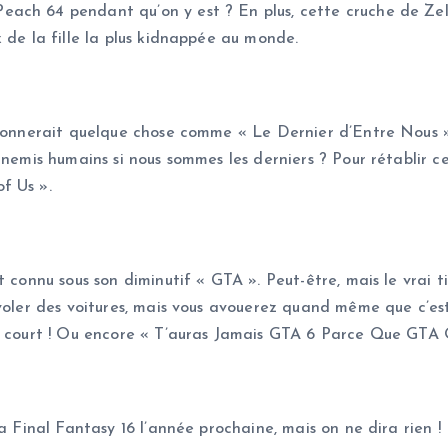
ach 64 pendant qu’on y est ? En plus, cette cruche de Zeld
 de la fille la plus kidnappée au monde.
a donnerait quelque chose comme « Le Dernier d’Entre Nous
ennemis humains si nous sommes les derniers ? Pour rétablir
f Us ».
 connu sous son diminutif « GTA ». Peut-être, mais le vrai ti
 voler des voitures, mais vous avouerez quand même que c’es
ut court ! Ou encore « T’auras Jamais GTA 6 Parce Que GTA
a Final Fantasy 16 l’année prochaine, mais on ne dira rien ! (