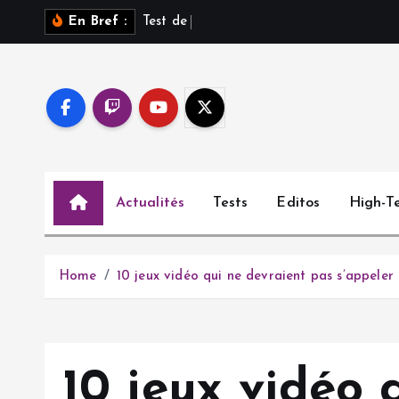
S
T
e
s
t
d
e
S
a
r
o
s
s
En Bref :
k
i
p
t
o
c
o
Actualités
Tests
Editos
High-T
n
t
e
n
Home
10 jeux vidéo qui ne devraient pas s’appele
t
10 jeux vidéo 